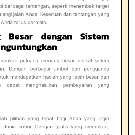
i berbagai tantangan, seperti menembak target
langi jalan Anda. Keseruan dan tantangan yang
 Anda terus bermain.
g Besar dengan Sistem
enguntungkan
mberikan peluang menang besar berkat sistem
n. Dengan berbagai simbol dan pengganda
uk mendapatkan hadiah yang lebih besar dari
de dapat menghasilkan pembayaran yang
lah pilihan yang tepat bagi Anda yang ingin
i dunia koboi. Dengan grafis yang memukau,
itur bonus yang menguntungkan, game ini