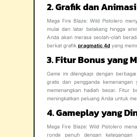
2. Grafik dan Anima
Mega Fire Blaze: Wild Pistolero meny
mulai dari latar belakang hingga ani
Anda akan merasa seolah-olah berada
berkat grafik
pragmatic 4d
yang memuk
3. Fitur Bonus yang
Game ini dilengkapi dengan berbagai
gratis dan pengganda kemenangan 
memenangkan hadiah besar. Fitur 
meningkatkan peluang Anda untuk me
4. Gameplay yang Di
Mega Fire Blaze: Wild Pistolero men
ronde penuh dengan ketegangan 