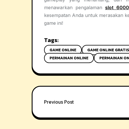
menawarkan pengalaman
slot 6000
kesempatan Anda untuk merasakan ke
game ini!
Tags:
GAME ONLINE
GAME ONLINE GRATI
PERMAINAN ONLINE
PERMAINAN ON
Post
Previous Post
navigation