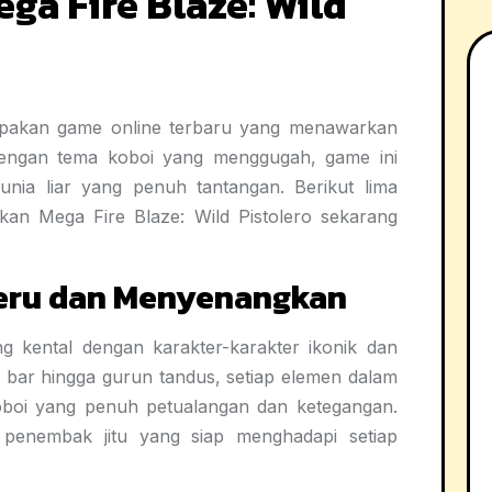
ga Fire Blaze: Wild
rupakan game online terbaru yang menawarkan
engan tema koboi yang menggugah, game ini
nia liar yang penuh tantangan. Berikut lima
n Mega Fire Blaze: Wild Pistolero sekarang
Seru dan Menyenangkan
 kental dengan karakter-karakter ikonik dan
 bar hingga gurun tandus, setiap elemen dalam
boi yang penuh petualangan dan ketegangan.
penembak jitu yang siap menghadapi setiap