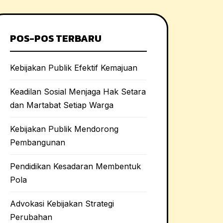
POS-POS TERBARU
Kebijakan Publik Efektif Kemajuan
Keadilan Sosial Menjaga Hak Setara
dan Martabat Setiap Warga
Kebijakan Publik Mendorong
Pembangunan
Pendidikan Kesadaran Membentuk
Pola
Advokasi Kebijakan Strategi
Perubahan