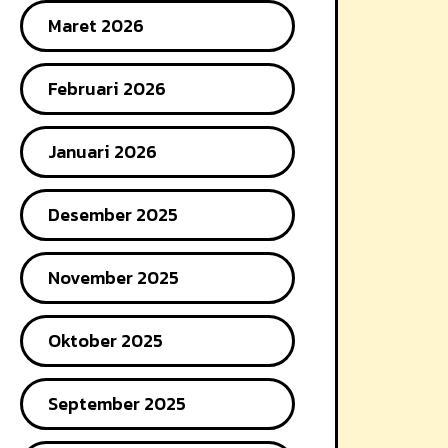
Maret 2026
Februari 2026
Januari 2026
Desember 2025
November 2025
Oktober 2025
September 2025