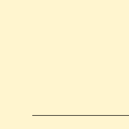
PROUDLY