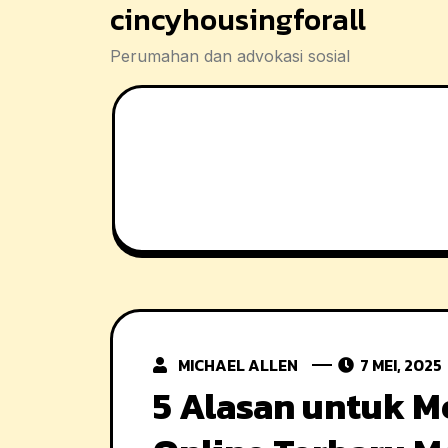
cincyhousingforall
Skip
to
Perumahan dan advokasi sosial
content
MICHAEL ALLEN
7 MEI, 2025
5 Alasan untuk 